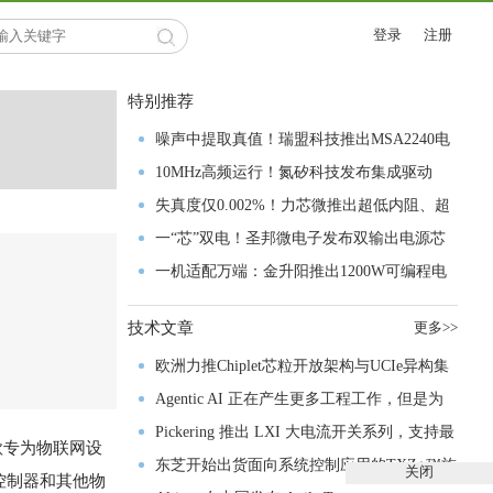
登录
注册
特别推荐
噪声中提取真值！瑞盟科技推出MSA2240电
流检测芯片赋能多元高端测量场景
10MHz高频运行！氮矽科技发布集成驱动
GaN芯片，助力电源能效再攀新高
失真度仅0.002%！力芯微推出超低内阻、超
低失真4PST模拟开关
一“芯”双电！圣邦微电子发布双输出电源芯
片，简化AFE与音频设计
一机适配万端：金升阳推出1200W可编程电
源，赋能高端装备制造
技术文章
更多>>
欧洲力推Chiplet芯粒开放架构与UCIe异构集
成以加速其汽车产业生态智能化进程
Agentic AI 正在产生更多工程工作，但是为
什么系统开发进展并没有更快？
Pickering 推出 LXI 大电流开关系列，支持最
这款专为物联网设
高 80A、300V 信号
东芝开始出货面向系统控制应用的TXZ+™族
关闭
控制器和其他物