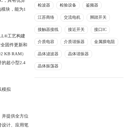
款SoC，具有优异
检波器
检验设备
鉴频器
电模块，能为1
江苏商络
交流电机
脚踏开关
接触器接线
接近开关
接口IC
ULL®工艺构建
介质电容
介质谐振器
金属膜电阻
安全固件更新和
2 KB RAM）
晶体滤波器
晶体谐振器
计的超小型2.4
晶体振荡器
可以模拟
，并提供全方位
考设计、应用笔