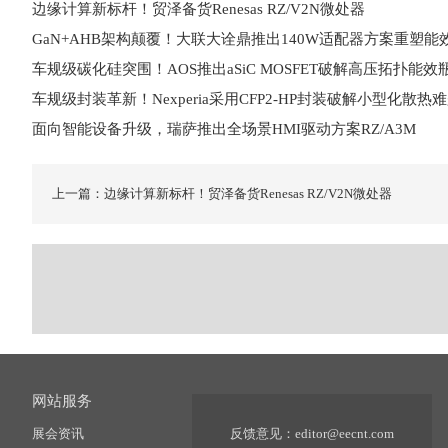
边缘计算新标杆！贸泽备货Renesas RZ/V2N微处器
GaN+AHB架构颠覆！大联大诠鼎推出140W适配器方案重塑能
车规级碳化硅突围！AOS推出aSiC MOSFET破解高压拓扑能效
车规级封装革新！Nexperia采用CFP2-HP封装破解小型化散热
面向智能设备升级，瑞萨推出全场景HMI驱动方案RZ/A3M
上一篇：边缘计算新标杆！贸泽备货Renesas RZ/V2N微处器
网站服务
展会资讯
反馈意见：
editor@eecnt.com