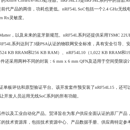
 MHz 的Arm® Cortex®-M33处理器。nRF54L15是nRF54L系列中的首
品的两倍，功耗也更低。nRF54L SoC包括一个2.4 GHz无线
dBm Rx灵敏度。
atter，以及未来的蓝牙新规范。nRF54L系列还提供采用TSMC 22
F54L系列达到了3级PSA认证的物联网安全标准，具有安全引导、
B RRAM和256 KB RAM）、nRF54L10（1,022 KB RRAM和19
4L系列器件还采用两种不同的封装：6 mm x 6 mm QFN及适用于空间受限设
RF54L的预认证单板评估和原型验证平台。该开发套件预安装了nRF54L15，还
惠，能让开发人员运用无线SoC系列的所有功能。
器件以及工业自动化产品。贸泽旨在为客户供应全面认证的原厂产品
富的技术资源库，包括技术资源中心、产品数据手册、供应商特定参