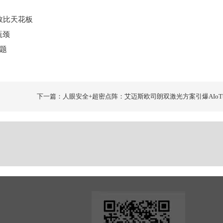
效比天花板
瓶颈
难题
下一篇：人眼安全+超密点阵：艾迈斯欧司朗双激光方案引爆AIoT
革命