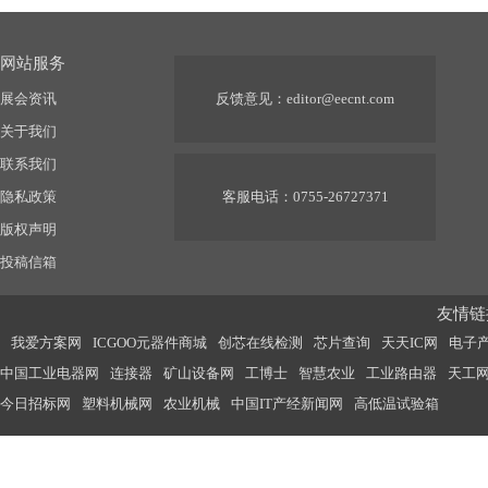
网站服务
展会资讯
反馈意见：
editor@eecnt.com
关于我们
联系我们
隐私政策
客服电话：0755-26727371
版权声明
投稿信箱
友情链接
我爱方案网
ICGOO元器件商城
创芯在线检测
芯片查询
天天IC网
电子
中国工业电器网
连接器
矿山设备网
工博士
智慧农业
工业路由器
天工
今日招标网
塑料机械网
农业机械
中国IT产经新闻网
高低温试验箱