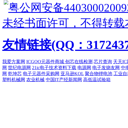
粤公网安备44030002009
未经书面许可，不得转载
友情链接(QQ：3172437
我爱方案网
ICGOO元器件商城
创芯在线检测
芯片查询
天天IC
网
世纪电源网
21ic电子技术资料下载
电源网
电子发烧友网
中
网
乾坤芯
电子元器件采购网
亚马逊KOL
聚合物锂电池
工业自
塑料机械网
农业机械
中国IT产经新闻网
高低温试验箱