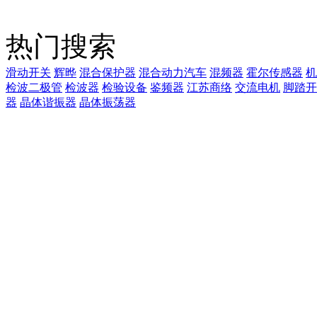
热门搜索
滑动开关
辉晔
混合保护器
混合动力汽车
混频器
霍尔传感器
机
检波二极管
检波器
检验设备
鉴频器
江苏商络
交流电机
脚踏开
器
晶体谐振器
晶体振荡器