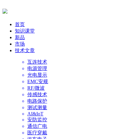
首页
知识课堂
新品
市场
技术文章
互连技术
电源管理
光电显示
EMC安规
RF/微波
传感技术
电路保护
测试测量
AI&IoT
安防监控
通信广电
医疗穿戴