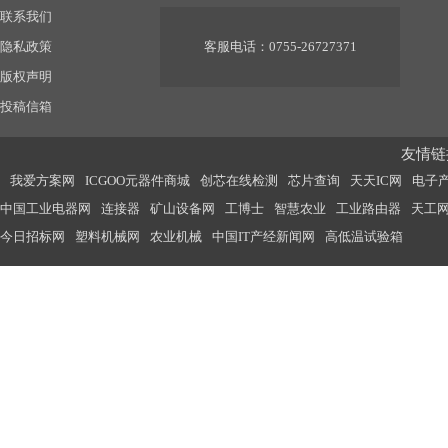
联系我们
隐私政策
客服电话：0755-26727371
版权声明
投稿信箱
友情链接
我爱方案网
ICGOO元器件商城
创芯在线检测
芯片查询
天天IC网
电子
中国工业电器网
连接器
矿山设备网
工博士
智慧农业
工业路由器
天工
今日招标网
塑料机械网
农业机械
中国IT产经新闻网
高低温试验箱