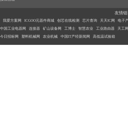
友情链接
我爱方案网
ICGOO元器件商城
创芯在线检测
芯片查询
天天IC网
电子
中国工业电器网
连接器
矿山设备网
工博士
智慧农业
工业路由器
天工
今日招标网
塑料机械网
农业机械
中国IT产经新闻网
高低温试验箱