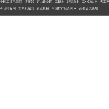
中国工业电器网
连接器
矿山设备网
工博士
智慧农业
工业路由器
天工
今日招标网
塑料机械网
农业机械
中国IT产经新闻网
高低温试验箱