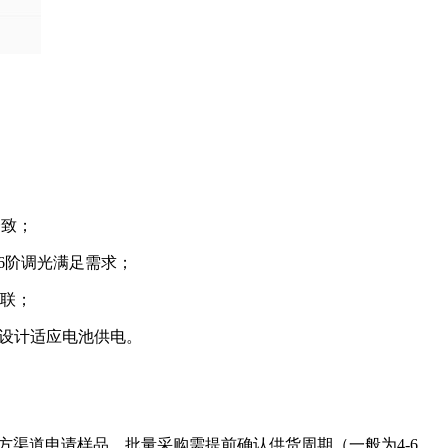
一致；
256阶调光满足需求；
级联；
功耗设计适应电池供电。
过官方渠道申请样品，批量采购需提前确认供货周期（一般为4-6