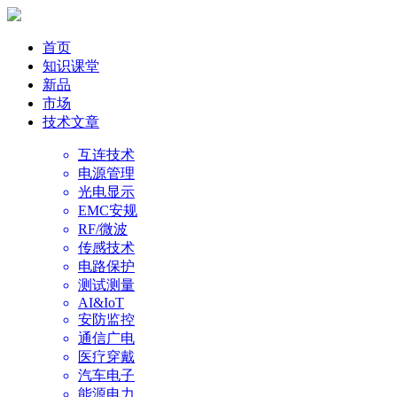
首页
知识课堂
新品
市场
技术文章
互连技术
电源管理
光电显示
EMC安规
RF/微波
传感技术
电路保护
测试测量
AI&IoT
安防监控
通信广电
医疗穿戴
汽车电子
能源电力