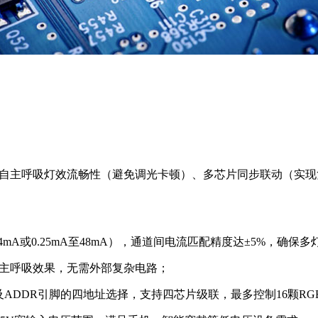
）、自主呼吸灯效流畅性（避免调光卡顿）、多芯片同步联动（实
24mA或0.25mA至48mA），通道间电流匹配精度达±5%，确保
自主呼吸效果，无需外部复杂电路；
ADDR引脚的四地址选择，支持四芯片级联，最多控制16颗RGB