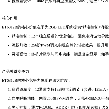
低压差设计：10mA负载时典型压差仅75mV，适应2.7
核心作用
ET6312B的核心价值在于为RGB LED系统提供“精准控制+
精准控制：12个独立通道的恒流输出，避免电流波动导
流畅灯效：256阶PWM调光实现自然的渐变效果，提升
灵活联动：多芯片级联与同步功能，满足复杂显示（如手
产品关键竞争力
ET6312B的核心竞争力体现在四大维度：
多通道精度：12通道支持192阶电流调节（步进0.125m
自主呼吸功能：内置256阶PWM调光，无需外部MCU
灵活控制：通过I²C总线、ADDR引脚（四地址选择）及S