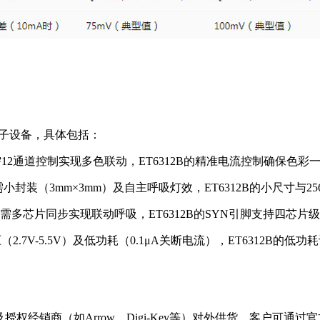
费电子设备，具体包括：
12通道控制实现多色联动，ET6312B的精准电流控制确保色彩
，需小封装（3mm×3mm）及自主呼吸灯效，ET6312B的小尺寸与
灯，需多芯片同步实现联动呼吸，ET6312B的SYN引脚支持四芯片
7V-5.5V）及低功耗（0.1μA关断电流），ET6312B的低
授权经销商（如Arrow、Digi-Key等）对外供货。客户可通