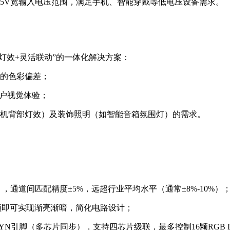
V-5.5V宽输入电压范围，满足手机、智能穿戴等低电压设备需求。
流畅灯效+灵活联动”的一体化解决方案：
致的色彩偏差；
用户视觉体验；
机背部灯效）及装饰照明（如智能音箱氛围灯）的需求。
A），通道间匹配精度±5%，远超行业平均水平（通常±8%-10%）
干预即可实现渐亮渐暗，简化电路设计；
YN引脚（多芯片同步），支持四芯片级联，最多控制16颗RGB 