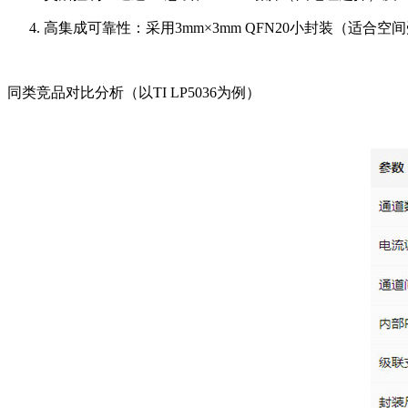
高集成可靠性：采用3mm×3mm QFN20小封装（适合空
同类竞品对比分析（以TI LP5036为例）