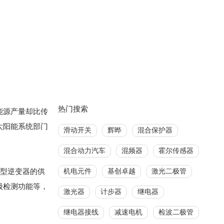
热门搜索
能源产量却比传
太阳能系统部门
滑动开关
辉晔
混合保护器
混合动力汽车
混频器
霍尔传感器
微型逆变器的供
机电元件
基创卓越
激光二极管
级检测功能等，
激光器
计步器
继电器
继电器接线
减速电机
检波二极管