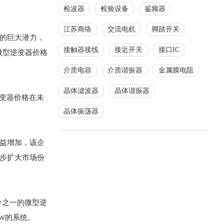
检波器
检验设备
鉴频器
江苏商络
交流电机
脚踏开关
场的巨大潜力，
接触器接线
接近开关
接口IC
，微型逆变器价格
介质电容
介质谐振器
金属膜电阻
晶体滤波器
晶体谐振器
逆变器价格在未
晶体振荡器
日益增加，该企
一步扩大市场份
分之一的微型逆
kW的系统。