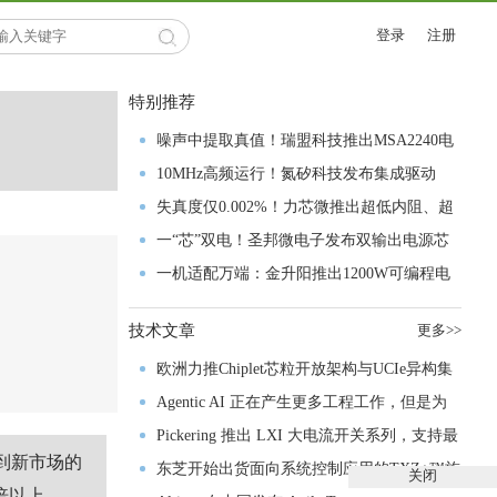
登录
注册
特别推荐
噪声中提取真值！瑞盟科技推出MSA2240电
流检测芯片赋能多元高端测量场景
10MHz高频运行！氮矽科技发布集成驱动
GaN芯片，助力电源能效再攀新高
失真度仅0.002%！力芯微推出超低内阻、超
低失真4PST模拟开关
一“芯”双电！圣邦微电子发布双输出电源芯
片，简化AFE与音频设计
一机适配万端：金升阳推出1200W可编程电
源，赋能高端装备制造
技术文章
更多>>
欧洲力推Chiplet芯粒开放架构与UCIe异构集
成以加速其汽车产业生态智能化进程
Agentic AI 正在产生更多工程工作，但是为
什么系统开发进展并没有更快？
Pickering 推出 LXI 大电流开关系列，支持最
到新市场的
高 80A、300V 信号
东芝开始出货面向系统控制应用的TXZ+™族
关闭
倍以上。