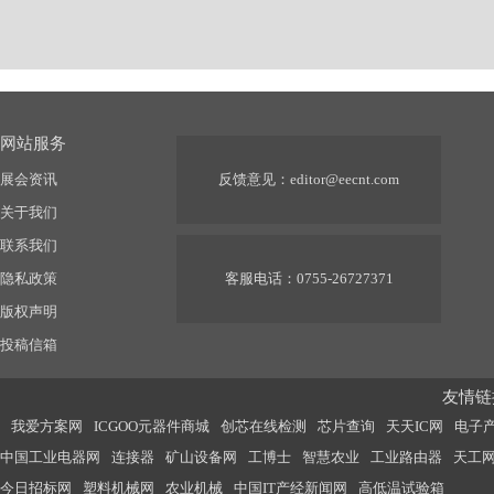
网站服务
展会资讯
反馈意见：
editor@eecnt.com
关于我们
联系我们
隐私政策
客服电话：0755-26727371
版权声明
投稿信箱
友情链接
我爱方案网
ICGOO元器件商城
创芯在线检测
芯片查询
天天IC网
电子
中国工业电器网
连接器
矿山设备网
工博士
智慧农业
工业路由器
天工
今日招标网
塑料机械网
农业机械
中国IT产经新闻网
高低温试验箱