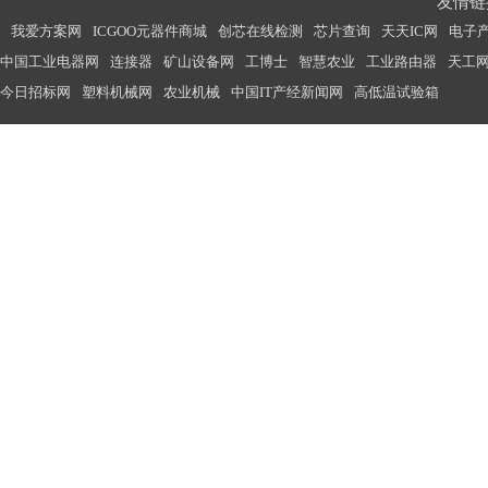
友情链接
我爱方案网
ICGOO元器件商城
创芯在线检测
芯片查询
天天IC网
电子
中国工业电器网
连接器
矿山设备网
工博士
智慧农业
工业路由器
天工
今日招标网
塑料机械网
农业机械
中国IT产经新闻网
高低温试验箱