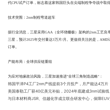
代CPU试产订单，标志着这家韩国巨头在尖端制程争夺战中取
技术突围：2nm制程弯道超车
据行业消息，三星采用GAA（全环绕栅极）架构的2nm工艺良率
三星，预计2025年交付量达3万片/月。更值得关注的是，AMD
订单。
产能布局：全球供应链重组
为应对地缘政治风险，三星加速推进"全球三角制造战略"：
韩国平泽P4工厂2nm产线提前3个月投产，月产能达4万片
美国泰勒工厂获40亿美元补贴，2024年底建成3nm试验线
与日本材料商JSR、信越化学成立联合研发中心，保障EU