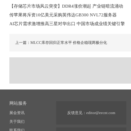
【存储芯片市场风云突变】DDR4涨价潮起 产业链暗流涌动
传苹果将斥资10亿美元采购英伟达GB300 NVL72服务器
AI芯片需求激增推高三星对华出口 中国市场成业绩关键引擎
上一篇：MLCC库存回归正常水平 价格企稳现两极分化
网站服务
展会资讯
反馈意见：
editor@eecnt.com
关于我们
联系我们