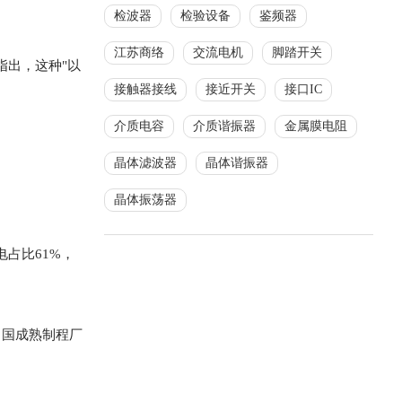
检波器
检验设备
鉴频器
江苏商络
交流电机
脚踏开关
指出，这种"以
接触器接线
接近开关
接口IC
介质电容
介质谐振器
金属膜电阻
晶体滤波器
晶体谐振器
晶体振荡器
电占比61%，
中国成熟制程厂