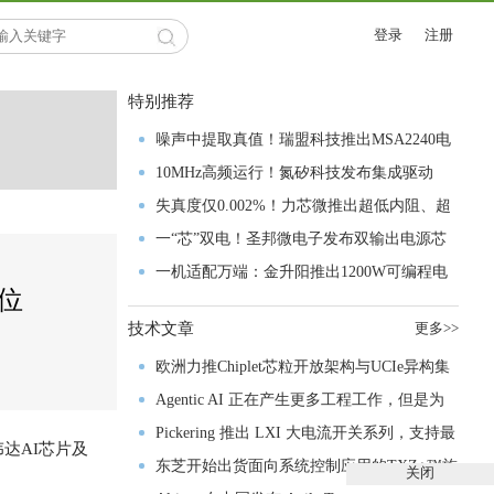
登录
注册
特别推荐
噪声中提取真值！瑞盟科技推出MSA2240电
流检测芯片赋能多元高端测量场景
10MHz高频运行！氮矽科技发布集成驱动
GaN芯片，助力电源能效再攀新高
失真度仅0.002%！力芯微推出超低内阻、超
低失真4PST模拟开关
一“芯”双电！圣邦微电子发布双输出电源芯
片，简化AFE与音频设计
一机适配万端：金升阳推出1200W可编程电
位
源，赋能高端装备制造
技术文章
更多>>
欧洲力推Chiplet芯粒开放架构与UCIe异构集
成以加速其汽车产业生态智能化进程
Agentic AI 正在产生更多工程工作，但是为
什么系统开发进展并没有更快？
Pickering 推出 LXI 大电流开关系列，支持最
达AI芯片及
高 80A、300V 信号
东芝开始出货面向系统控制应用的TXZ+™族
关闭