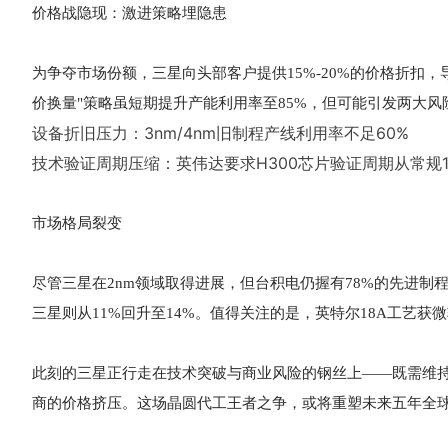
价格战隐现：激进策略埋隐患
为争夺市场份额，三星向头部客户提供15%-20%的价格折扣，
价换量"策略虽短期提升产能利用率至85%，但可能引发两大风
设备折旧压力：3nm/4nm旧制程产线利用率不足60%
技术验证周期压缩：英伟达要求H300芯片验证周期从常规1
市场格局裂变
尽管三星在2nm领域取得进展，但台积电仍握有78%的先进制程
三星则从11%回升至14%。值得关注的是，英特尔18A工艺获
此刻的三星正行走在技术突破与商业风险的钢丝上——既需维持巨
商的价格挤压。这场晶圆代工王者之争，或将重塑未来五年全