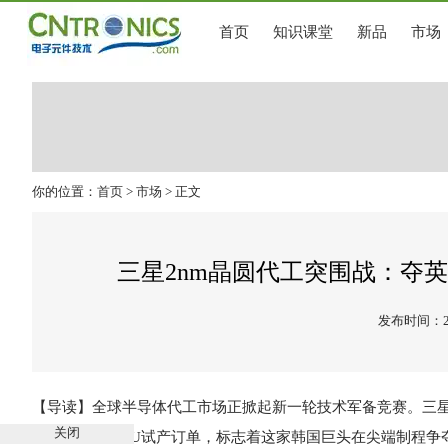
首页
知识课堂
新品
市场
你的位置：
首页
>
市场
> 正文
三星2nm晶圆代工突围战：夺
发布时间：202
【导读】
全球半导体代工市场正掀起新一轮技术军备竞赛。三星
关闭
AMD下一代CPU试产订单，标志着这家韩国巨头在尖端制程争