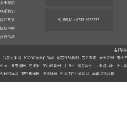
关于我们
联系我们
隐私政策
客服电话：0755-26727371
版权声明
投稿信箱
友情链接
我爱方案网
ICGOO元器件商城
创芯在线检测
芯片查询
天天IC网
电子
中国工业电器网
连接器
矿山设备网
工博士
智慧农业
工业路由器
天工
今日招标网
塑料机械网
农业机械
中国IT产经新闻网
高低温试验箱