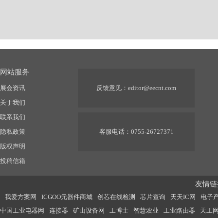
网站服务
展会资讯
反馈意见：
editor@eecnt.com
关于我们
联系我们
隐私政策
客服电话：0755-26727371
版权声明
投稿信箱
友情链接
我爱方案网
ICGOO元器件商城
创芯在线检测
芯片查询
天天IC网
电子
中国工业电器网
连接器
矿山设备网
工博士
智慧农业
工业路由器
天工