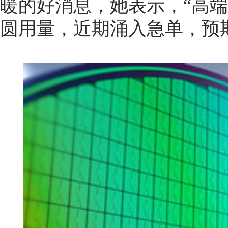
暖的好消息，她表示，“高
圆用量，近期涌入急单，预