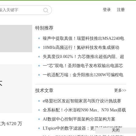
登录
注册
特别推荐
噪声中提取真值！瑞盟科技推出MSA2240电
流检测芯片赋能多元高端测量场景
10MHz高频运行！氮矽科技发布集成驱动
GaN芯片，助力电源能效再攀新高
失真度仅0.002%！力芯微推出超低内阻、超
低失真4PST模拟开关
一“芯”双电！圣邦微电子发布双输出电源芯
片，简化AFE与音频设计
一机适配万端：金升阳推出1200W可编程电
大
源，赋能高端装备制造
技术文章
更多>>
e络盟社区发起智能家居与医疗设计挑战赛
全系标配！小米澎程N90 Max、N70 Max搭载
禾赛激光雷达正式亮相
AI数据中心控制平面架构分层架构方案
 6720 万
LTspice中的数字滤波器：更灵活的FIR模型
关闭