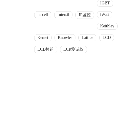
IGBT
in-cell
Intersil
iWatt
IP监控
Keithley
Kemet
Knowles
Lattice
LCD
LCD模组
LCR测试仪