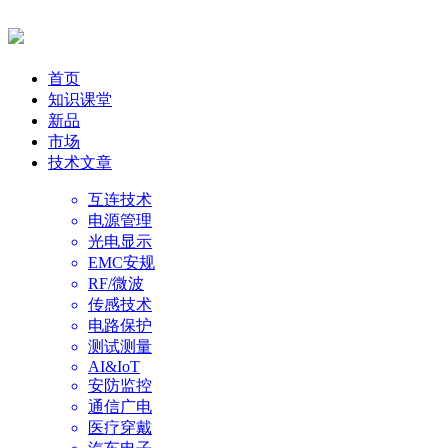
首页
知识课堂
新品
市场
技术文章
互连技术
电源管理
光电显示
EMC安规
RF/微波
传感技术
电路保护
测试测量
AI&IoT
安防监控
通信广电
医疗穿戴