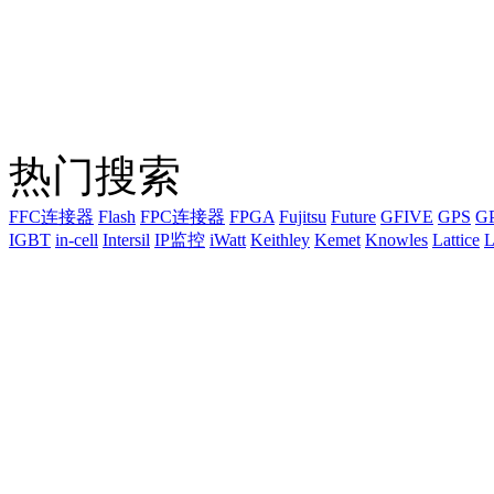
热门搜索
FFC连接器
Flash
FPC连接器
FPGA
Fujitsu
Future
GFIVE
GPS
G
IGBT
in-cell
Intersil
IP监控
iWatt
Keithley
Kemet
Knowles
Lattice