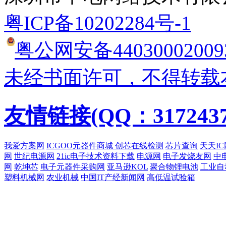
粤ICP备10202284号-1
粤公网安备44030002009
未经书面许可，不得转载
友情链接(QQ：3172437
我爱方案网
ICGOO元器件商城
创芯在线检测
芯片查询
天天IC
网
世纪电源网
21ic电子技术资料下载
电源网
电子发烧友网
中
网
乾坤芯
电子元器件采购网
亚马逊KOL
聚合物锂电池
工业自
塑料机械网
农业机械
中国IT产经新闻网
高低温试验箱