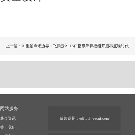
上一篇：AI重塑声场边界：飞腾云A316广播级降噪模组开启零底噪时代
网站服务
展会资讯
反馈意见：
editor@eecnt.com
关于我们