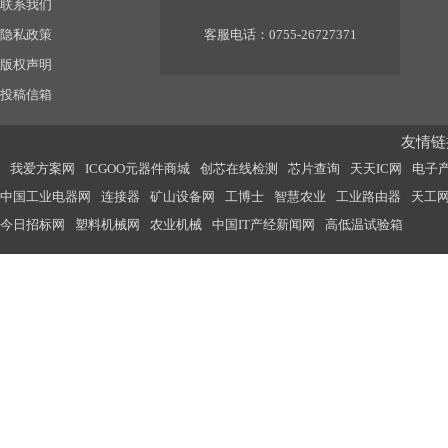
联系我们
隐私政策
客服电话：0755-26727371
版权声明
投稿信箱
友情链接
我爱方案网
ICGOO元器件商城
创芯在线检测
芯片查询
天天IC网
电子
中国工业电器网
连接器
矿山设备网
工博士
智慧农业
工业路由器
天工
今日招标网
塑料机械网
农业机械
中国IT产经新闻网
高低温试验箱