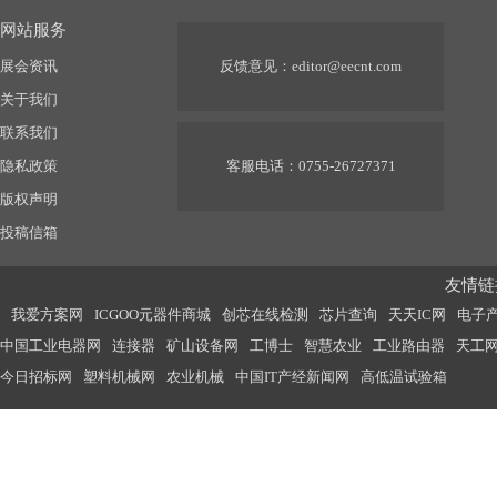
网站服务
展会资讯
反馈意见：
editor@eecnt.com
关于我们
联系我们
隐私政策
客服电话：0755-26727371
版权声明
投稿信箱
友情链接
我爱方案网
ICGOO元器件商城
创芯在线检测
芯片查询
天天IC网
电子
中国工业电器网
连接器
矿山设备网
工博士
智慧农业
工业路由器
天工
今日招标网
塑料机械网
农业机械
中国IT产经新闻网
高低温试验箱