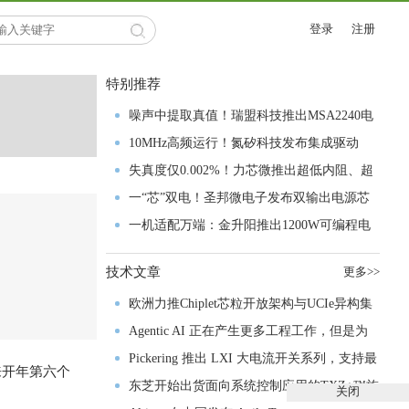
登录
注册
特别推荐
噪声中提取真值！瑞盟科技推出MSA2240电
流检测芯片赋能多元高端测量场景
10MHz高频运行！氮矽科技发布集成驱动
GaN芯片，助力电源能效再攀新高
失真度仅0.002%！力芯微推出超低内阻、超
低失真4PST模拟开关
一“芯”双电！圣邦微电子发布双输出电源芯
片，简化AFE与音频设计
一机适配万端：金升阳推出1200W可编程电
源，赋能高端装备制造
技术文章
更多>>
欧洲力推Chiplet芯粒开放架构与UCIe异构集
成以加速其汽车产业生态智能化进程
Agentic AI 正在产生更多工程工作，但是为
什么系统开发进展并没有更快？
Pickering 推出 LXI 大电流开关系列，支持最
来开年第六个
高 80A、300V 信号
东芝开始出货面向系统控制应用的TXZ+™族
关闭