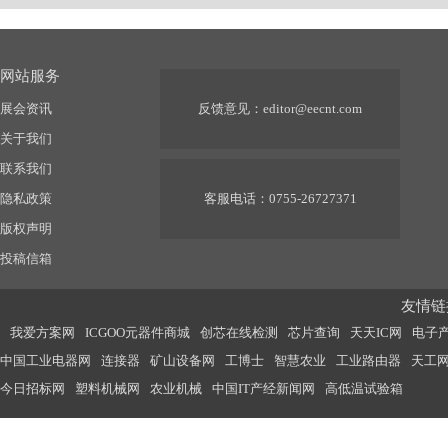
网站服务
展会资讯
反馈意见：
editor@eecnt.com
关于我们
联系我们
隐私政策
客服电话：0755-26727371
版权声明
投稿信箱
友情链接
我爱方案网
ICGOO元器件商城
创芯在线检测
芯片查询
天天IC网
电子
中国工业电器网
连接器
矿山设备网
工博士
智慧农业
工业路由器
天工
今日招标网
塑料机械网
农业机械
中国IT产经新闻网
高低温试验箱