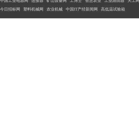
中国工业电器网
连接器
矿山设备网
工博士
智慧农业
工业路由器
天工
今日招标网
塑料机械网
农业机械
中国IT产经新闻网
高低温试验箱