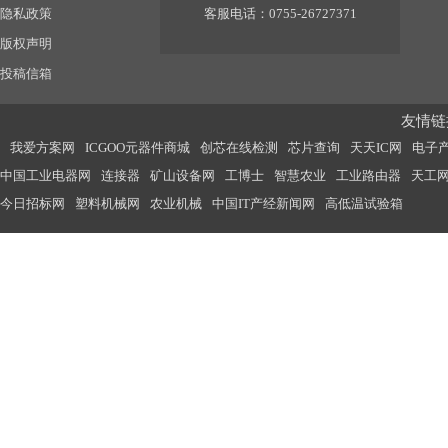
隐私政策
客服电话：0755-26727371
版权声明
投稿信箱
友情链接
我爱方案网
ICGOO元器件商城
创芯在线检测
芯片查询
天天IC网
电子
中国工业电器网
连接器
矿山设备网
工博士
智慧农业
工业路由器
天工
今日招标网
塑料机械网
农业机械
中国IT产经新闻网
高低温试验箱