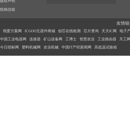
版权声明
投稿信箱
友情链接
我爱方案网
ICGOO元器件商城
创芯在线检测
芯片查询
天天IC网
电子
中国工业电器网
连接器
矿山设备网
工博士
智慧农业
工业路由器
天工
今日招标网
塑料机械网
农业机械
中国IT产经新闻网
高低温试验箱