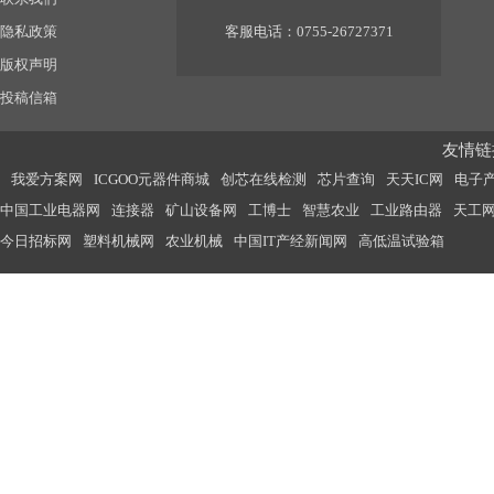
隐私政策
客服电话：0755-26727371
版权声明
投稿信箱
友情链接
我爱方案网
ICGOO元器件商城
创芯在线检测
芯片查询
天天IC网
电子
中国工业电器网
连接器
矿山设备网
工博士
智慧农业
工业路由器
天工
今日招标网
塑料机械网
农业机械
中国IT产经新闻网
高低温试验箱