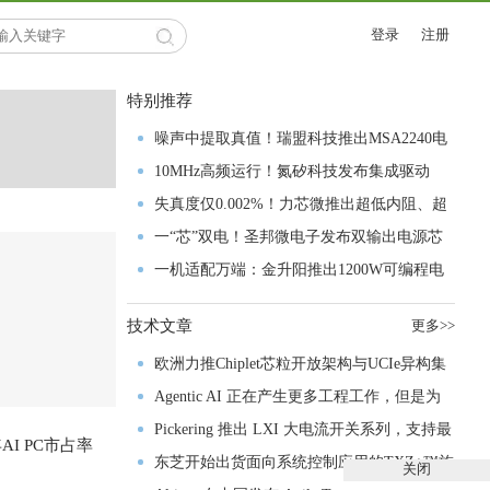
登录
注册
特别推荐
噪声中提取真值！瑞盟科技推出MSA2240电
流检测芯片赋能多元高端测量场景
10MHz高频运行！氮矽科技发布集成驱动
GaN芯片，助力电源能效再攀新高
失真度仅0.002%！力芯微推出超低内阻、超
低失真4PST模拟开关
一“芯”双电！圣邦微电子发布双输出电源芯
片，简化AFE与音频设计
一机适配万端：金升阳推出1200W可编程电
源，赋能高端装备制造
技术文章
更多>>
欧洲力推Chiplet芯粒开放架构与UCIe异构集
成以加速其汽车产业生态智能化进程
Agentic AI 正在产生更多工程工作，但是为
什么系统开发进展并没有更快？
Pickering 推出 LXI 大电流开关系列，支持最
AI PC市占率
高 80A、300V 信号
东芝开始出货面向系统控制应用的TXZ+™族
关闭