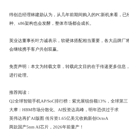
纬创总经理林建勋认为，从几年前期间购入的PC新机来看，已经
种、x86架构也会发酵，整体市场都会成长。
英业达董事长叶力诚表示，软硬体搭配相当重要，各大品牌厂将针
会继续携手客户共创双赢。
免责声明：本文为转载文章，转载此文目的在于传递更多信息
进行处理。
推荐阅读：
Q2全球智能手机AP/SoC排行榜：紫光展锐份额13%，全球第三
大摩：HBM市场分散化、AI投资达高峰，明年恐供过于求
英伟达再扩AI版图 传斥资1.65亿美元收购新创OctoA
两款国产5nm AI芯片，2026年前量产！