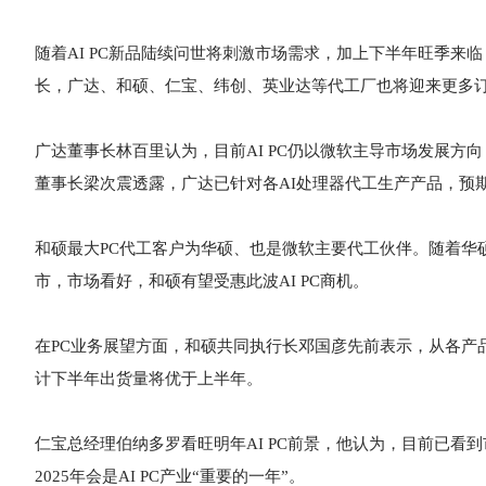
随着AI PC新品陆续问世将刺激市场需求，加上下半年旺季来临
长，广达、和硕、仁宝、纬创、英业达等代工厂也将迎来更多
广达董事长林百里认为，目前AI PC仍以微软主导市场发展方向，微
董事长梁次震透露，广达已针对各AI处理器代工生产产品，预期
和硕最大PC代工客户为华硕、也是微软主要代工伙伴。随着华硕积
市，市场看好，和硕有望受惠此波AI PC商机。
在PC业务展望方面，和硕共同执行长邓国彦先前表示，从各产品
计下半年出货量将优于上半年。
仁宝总经理伯纳多罗看旺明年AI PC前景，他认为，目前已看到
2025年会是AI PC产业“重要的一年”。