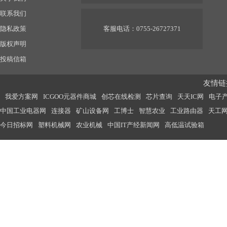
联系我们
隐私政策
客服电话：0755-26727371
版权声明
投稿信箱
友情链接
我爱方案网
ICGOO元器件商城
创芯在线检测
芯片查询
天天IC网
电子
中国工业电器网
连接器
矿山设备网
工博士
智慧农业
工业路由器
天工
今日招标网
塑料机械网
农业机械
中国IT产经新闻网
高低温试验箱