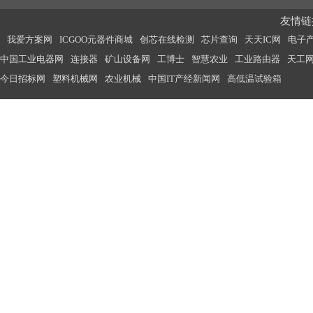
友情链接
我爱方案网
ICGOO元器件商城
创芯在线检测
芯片查询
天天IC网
电子
中国工业电器网
连接器
矿山设备网
工博士
智慧农业
工业路由器
天工
今日招标网
塑料机械网
农业机械
中国IT产经新闻网
高低温试验箱