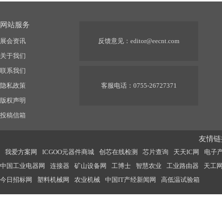
网站服务
展会资讯
反馈意见：
editor@eecnt.com
关于我们
联系我们
隐私政策
客服电话：0755-26727371
版权声明
投稿信箱
友情链接
我爱方案网
ICGOO元器件商城
创芯在线检测
芯片查询
天天IC网
电子
中国工业电器网
连接器
矿山设备网
工博士
智慧农业
工业路由器
天工
今日招标网
塑料机械网
农业机械
中国IT产经新闻网
高低温试验箱