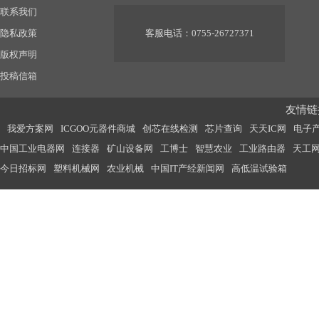
联系我们
隐私政策
客服电话：0755-26727371
版权声明
投稿信箱
友情链接
我爱方案网
ICGOO元器件商城
创芯在线检测
芯片查询
天天IC网
电子
中国工业电器网
连接器
矿山设备网
工博士
智慧农业
工业路由器
天工
今日招标网
塑料机械网
农业机械
中国IT产经新闻网
高低温试验箱