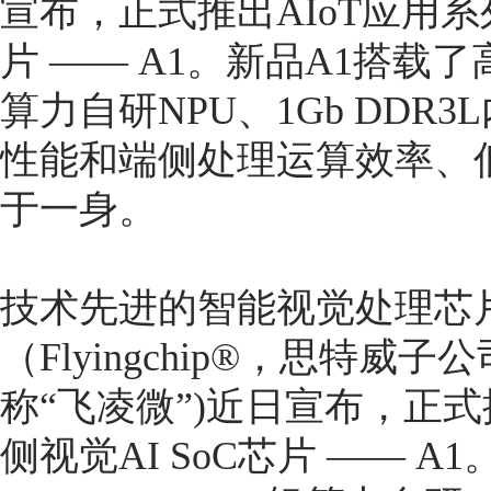
宣布，正式推出
AIoT
应用系
片 ——
A1
。新品
A1
搭载了
算力自研
NPU
、
1Gb DDR3L
性能和端侧处理运算效率、
于一身。
技术先进的智能视觉处理芯
（Flyingchip®，思特威
称“飞凌微”)近日宣布，正式
侧视觉AI SoC芯片 —— A