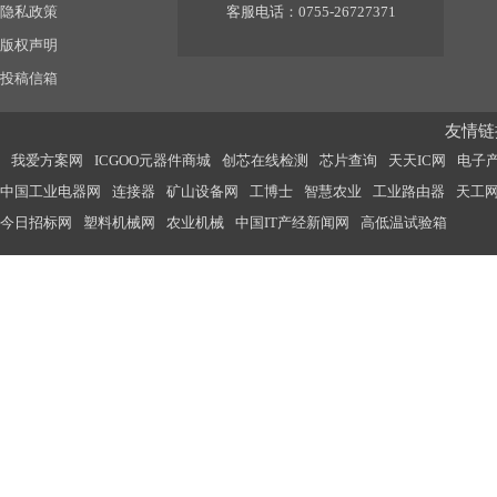
隐私政策
客服电话：0755-26727371
版权声明
投稿信箱
友情链接
我爱方案网
ICGOO元器件商城
创芯在线检测
芯片查询
天天IC网
电子
中国工业电器网
连接器
矿山设备网
工博士
智慧农业
工业路由器
天工
今日招标网
塑料机械网
农业机械
中国IT产经新闻网
高低温试验箱