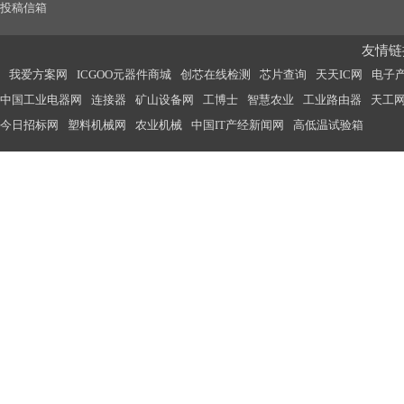
投稿信箱
友情链接
我爱方案网
ICGOO元器件商城
创芯在线检测
芯片查询
天天IC网
电子
中国工业电器网
连接器
矿山设备网
工博士
智慧农业
工业路由器
天工
今日招标网
塑料机械网
农业机械
中国IT产经新闻网
高低温试验箱