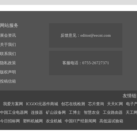
网站服务
展会资讯
反馈意见：
editor@eecnt.com
关于我们
联系我们
隐私政策
客服电话：0755-26727371
版权声明
投稿信箱
友情链接
我爱方案网
ICGOO元器件商城
创芯在线检测
芯片查询
天天IC网
电子
中国工业电器网
连接器
矿山设备网
工博士
智慧农业
工业路由器
天工
今日招标网
塑料机械网
农业机械
中国IT产经新闻网
高低温试验箱