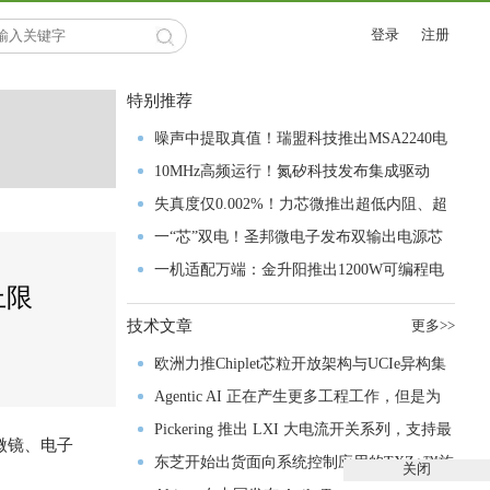
登录
注册
特别推荐
噪声中提取真值！瑞盟科技推出MSA2240电
流检测芯片赋能多元高端测量场景
10MHz高频运行！氮矽科技发布集成驱动
GaN芯片，助力电源能效再攀新高
失真度仅0.002%！力芯微推出超低内阻、超
低失真4PST模拟开关
一“芯”双电！圣邦微电子发布双输出电源芯
片，简化AFE与音频设计
一机适配万端：金升阳推出1200W可编程电
上限
源，赋能高端装备制造
技术文章
更多>>
欧洲力推Chiplet芯粒开放架构与UCIe异构集
成以加速其汽车产业生态智能化进程
Agentic AI 正在产生更多工程工作，但是为
什么系统开发进展并没有更快？
Pickering 推出 LXI 大电流开关系列，支持最
微镜、电子
高 80A、300V 信号
东芝开始出货面向系统控制应用的TXZ+™族
关闭