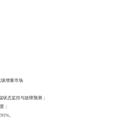
）
亿元级增量市场
支持云端状态监控与故障预测；
装置；
95%。