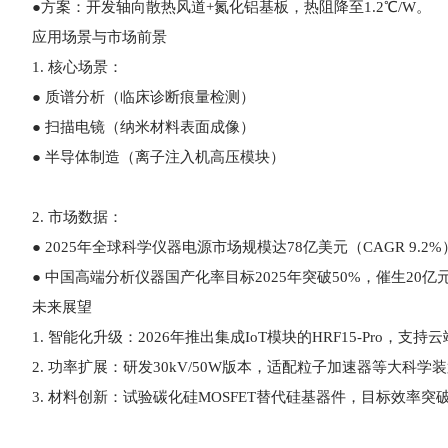
●方案：开发轴向散热风道+氮化铝基板，热阻降至1.2℃/W。
应用场景与市场前景
1. 核心场景：
● 质谱分析（临床诊断痕量检测）
● 扫描电镜（纳米材料表面成像）
● 半导体制造（离子注入机高压模块）
2. 市场数据：
● 2025年全球科学仪器电源市场规模达78亿美元（CAGR 9.2%
● 中国高端分析仪器国产化率目标2025年突破50%，催生20
未来展望
1. 智能化升级：2026年推出集成IoT模块的HRF15-Pro，
2. 功率扩展：研发30kV/50W版本，适配粒子加速器等大科学
3. 材料创新：试验碳化硅MOSFET替代硅基器件，目标效率突破