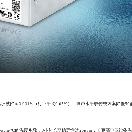
波降至0.001%（行业平均0.05%），噪声水平较传统方案降低5
5ppm/°C的温度系数，8小时长期稳定性达25ppm，攻克高电压设备