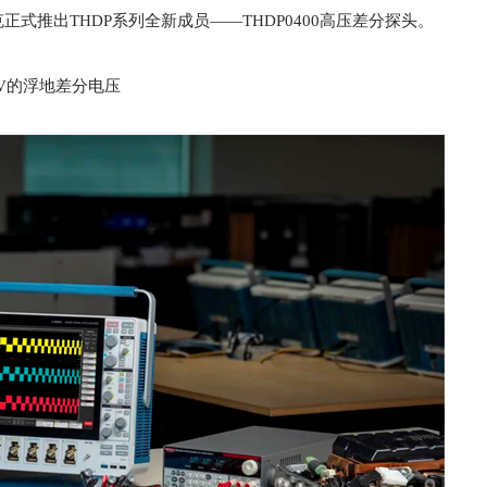
推出THDP系列全新成员——THDP0400高压差分探头。
0V的浮地差分电压