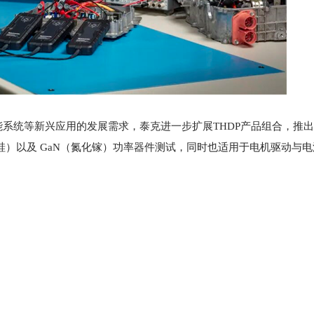
系统等新兴应用的发展需求，泰克进一步扩展THDP产品组合，推
iC（碳化硅）以及 GaN（氮化镓）功率器件测试，同时也适用于电机驱动与