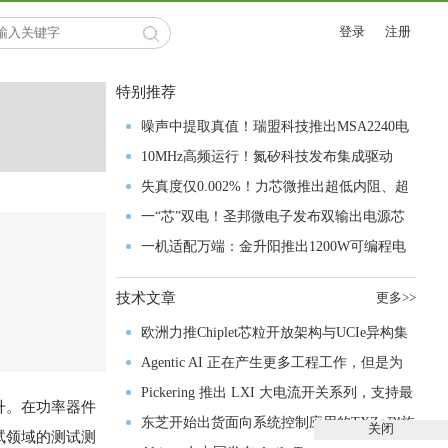
登录
注册
特别推荐
噪声中提取真值！瑞盟科技推出MSA2240电
流检测芯片赋能多元高端测量场景
10MHz高频运行！氮矽科技发布集成驱动
GaN芯片，助力电源能效再攀新高
失真度仅0.002%！力芯微推出超低内阻、超
低失真4PST模拟开关
一“芯”双电！圣邦微电子发布双输出电源芯
片，简化AFE与音频设计
一机适配万端：金升阳推出1200W可编程电
源，赋能高端装备制造
技术文章
更多>>
欧洲力推Chiplet芯粒开放架构与UCIe异构集
成以加速其汽车产业生态智能化进程
Agentic AI 正在产生更多工程工作，但是为
什么系统开发进展并没有更快？
Pickering 推出 LXI 大电流开关系列，支持最
升。在功率器件
高 80A、300V 信号
东芝开始出货面向系统控制应用的TXZ+™族
关闭
试领域的测试测