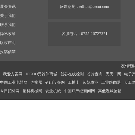
展会资讯
反馈意见：
editor@eecnt.com
关于我们
联系我们
隐私政策
客服电话：0755-26727371
版权声明
投稿信箱
友情链接
我爱方案网
ICGOO元器件商城
创芯在线检测
芯片查询
天天IC网
电子
中国工业电器网
连接器
矿山设备网
工博士
智慧农业
工业路由器
天工
今日招标网
塑料机械网
农业机械
中国IT产经新闻网
高低温试验箱