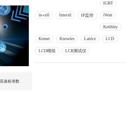
IGBT
in-cell
Intersil
iWatt
IP监控
Keithley
Kemet
Knowles
Lattice
LCD
LCD模组
LCR测试仪
道高速标准数