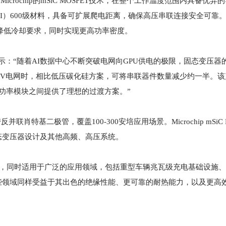
用Microchip的mSiC MOSFET技术，在整个工作温度范围内具备优异
CTI）600级材料，具备可扩展爬电距离，确保高压串联连接安全可靠
员降低冷却要求，同时实现更高功率密度。
illion表示：“随着AI数据中心不断突破电网向GPU供电的极限，固态变压
kV或34.5 kV电网时，相比低压碳化硅方案，可将串联器件数量减少约一半
大型功率模块之间提供了理想的过渡方案。”
联肖特基二极管，覆盖100-300安培应用场景。Microchip mSiC 
态变压器设计及其他高频、高压系统。
了优化，同时适用于广泛的应用领域，包括重型车辆兆瓦级充电基础设施、
些领域同样受益于其出色的绝缘性能、更可靠的耐热能力，以及更高