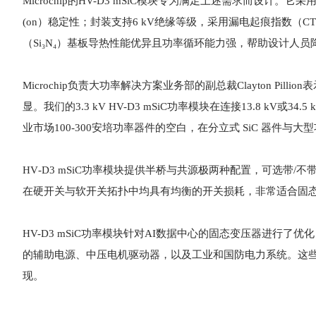
Microchip的HV-D3 mSiC模块专为满足上述需求而设计。它采
(on）稳定性；封装支持6 kV绝缘等级，采用漏电起痕指数（
（Si₃N₄）基板导热性能优异且功率循环能力强，帮助设计人
Microchip负责大功率解决方案业务部的副总裁Clayton P
显。我们的3.3 kV HV-D3 mSiC功率模块在连接13.8 
业市场100-300安培功率器件的空白，在分立式 SiC 器件与
HV‑D3 mSiC功率模块提供半桥与共源极两种配置，可选带/不带反并
在硬开关与软开关拓扑中均具有均衡的开关损耗，非常适合固
HV-D3 mSiC功率模块针对AI数据中心的固态变压器进行
的辅助电源、中压电机驱动器，以及工业和国防电力系统。这
现。