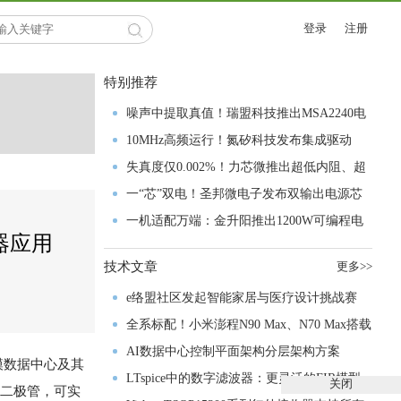
登录
注册
特别推荐
噪声中提取真值！瑞盟科技推出MSA2240电
流检测芯片赋能多元高端测量场景
10MHz高频运行！氮矽科技发布集成驱动
GaN芯片，助力电源能效再攀新高
失真度仅0.002%！力芯微推出超低内阻、超
低失真4PST模拟开关
一“芯”双电！圣邦微电子发布双输出电源芯
片，简化AFE与音频设计
一机适配万端：金升阳推出1200W可编程电
压器应用
源，赋能高端装备制造
技术文章
更多>>
e络盟社区发起智能家居与医疗设计挑战赛
全系标配！小米澎程N90 Max、N70 Max搭载
禾赛激光雷达正式亮相
AI数据中心控制平面架构分层架构方案
大规模数据中心及其
LTspice中的数字滤波器：更灵活的FIR模型
关闭
特基二极管，可实