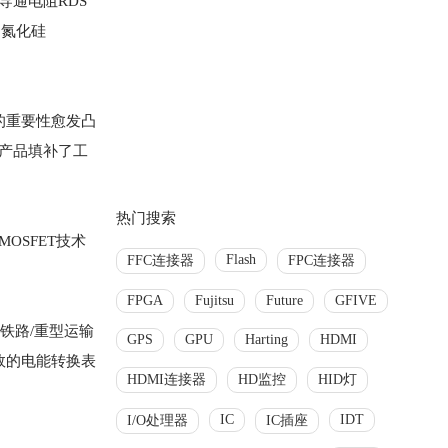
的导通电阻RDS
。氮化硅
器的重要性愈发凸
。该产品填补了工
热门搜索
MOSFET技术
Flash
FFC连接器
FPC连接器
FPGA
Fujitsu
Future
GFIVE
铁路/重型运输
GPS
GPU
Harting
HDMI
效的电能转换表
HDMI连接器
HD监控
HID灯
IC
IDT
I/O处理器
IC插座