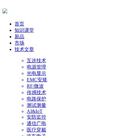
首页
知识课堂
新品
市场
技术文章
互连技术
电源管理
光电显示
EMC安规
RF/微波
传感技术
电路保护
测试测量
AI&IoT
安防监控
通信广电
医疗穿戴