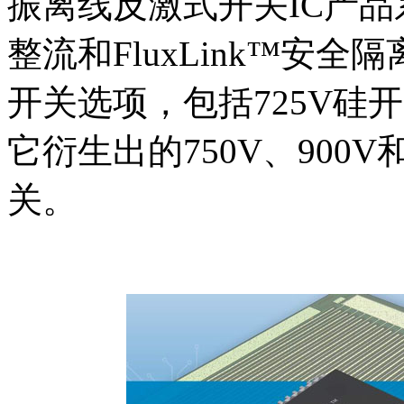
振离线反激式开关IC产
整流和FluxLink™安
开关选项，包括725V硅开
它衍生出的750V、900V和
关。