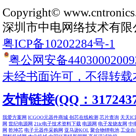
Copyright© www.cntronics
深圳市中电网络技术有限
粤ICP备10202284号-1
粤公网安备44030002009
未经书面许可，不得转载
友情链接(QQ：3172437
我爱方案网
ICGOO元器件商城
创芯在线检测
芯片查询
天天IC
网
世纪电源网
21ic电子技术资料下载
电源网
电子发烧友网
中
网
乾坤芯
电子元器件采购网
亚马逊KOL
聚合物锂电池
工业自