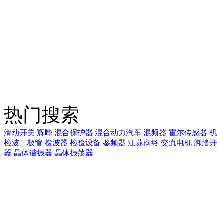
热门搜索
滑动开关
辉晔
混合保护器
混合动力汽车
混频器
霍尔传感器
机
检波二极管
检波器
检验设备
鉴频器
江苏商络
交流电机
脚踏开
器
晶体谐振器
晶体振荡器