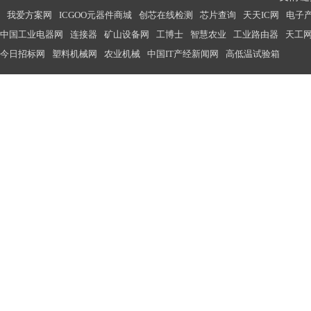
我爱方案网
ICGOO元器件商城
创芯在线检测
芯片查询
天天IC网
电子
中国工业电器网
连接器
矿山设备网
工博士
智慧农业
工业路由器
天工
今日招标网
塑料机械网
农业机械
中国IT产经新闻网
高低温试验箱