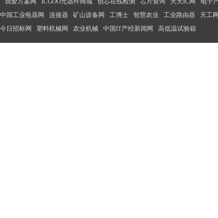
我爱方案网
ICGOO元器件商城
创芯在线检测
芯片查询
天天IC网
电子
中国工业电器网
连接器
矿山设备网
工博士
智慧农业
工业路由器
天工
今日招标网
塑料机械网
农业机械
中国IT产经新闻网
高低温试验箱